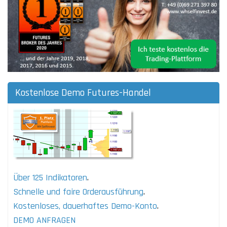
Kostenlose Demo Futures-Handel
Über 125 Indikatoren
.
Schnelle und faire Orderausführung
.
Kostenloses, dauerhaftes Demo-Konto
.
DEMO ANFRAGEN