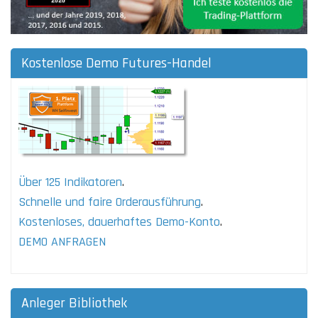
Kostenlose Demo Futures-Handel
Über 125 Indikatoren
.
Schnelle und faire Orderausführung
.
Kostenloses, dauerhaftes Demo-Konto
.
DEMO ANFRAGEN
Anleger Bibliothek