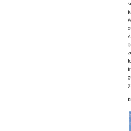
s
j
W
a
Ä
g
z
l
I
g
(
Ö