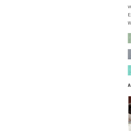
v
E
W
A