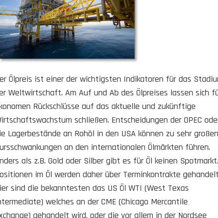
er Ölpreis ist einer der wichtigsten Indikatoren für das Stadi
er Weltwirtschaft. Am Auf und Ab des Ölpreises lassen sich f
konomen Rückschlüsse auf das aktuelle und zukünftige
irtschaftswachstum schließen. Entscheidungen der OPEC ode
ie Lagerbestände an Rohöl in den USA können zu sehr große
ursschwankungen an den internationalen Ölmärkten führen.
nders als z.B. Gold oder Silber gibt es für Öl keinen Spotmarkt
ositionen im Öl werden daher über Terminkontrakte gehandelt
ier sind die bekanntesten das US Öl WTI (West Texas
ntermediate) welches an der CME (Chicago Mercantile
xchange) gehandelt wird, oder die vor allem in der Nordsee