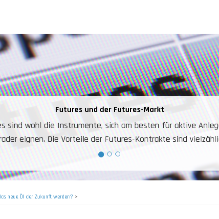
Warum aktive Trader Futures handeln?
 einfaches Instrument. Sowohl Long- als auch Shortpositionen
es Konto zum Handeln auf Marktindizes, Öl, Gold, Weizen, Zuck
Niedrige Gebühren.
das neue Öl der Zukunft werden?
>