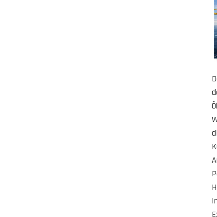
D
d
Ö
W
d
K
A
P
H
I
E