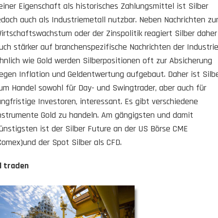
einer Eigenschaft als historisches Zahlungsmittel ist Silber
edoch auch als Industriemetall nutzbar. Neben Nachrichten z
irtschaftswachstum oder der Zinspolitik reagiert Silber daher
uch stärker auf branchenspezifische Nachrichten der Industrie
hnlich wie Gold werden Silberpositionen oft zur Absicherung
egen Inflation und Geldentwertung aufgebaut. Daher ist Silb
um Handel sowohl für Day- und Swingtrader, aber auch für
angfristige Investoren, interessant. Es gibt verschiedene
nstrumente Gold zu handeln. Am gängigsten und damit
ünstigsten ist der Silber Future an der US Börse CME
Comex)und der Spot Silber als CFD.
l traden