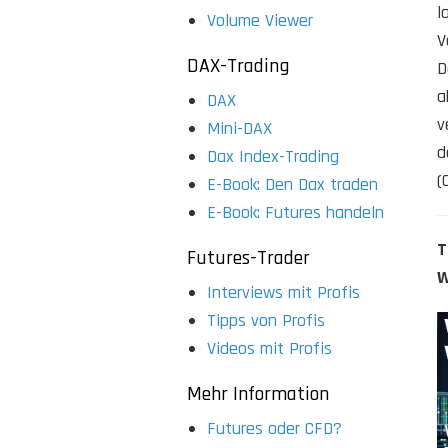
l
Volume Viewer
V
DAX-Trading
D
a
DAX
v
Mini-DAX
d
Dax Index-Trading
(
E-Book: Den Dax traden
E-Book: Futures handeln
T
Futures-Trader
W
Interviews mit Profis
Tipps von Profis
Videos mit Profis
Mehr Information
Futures oder CFD?