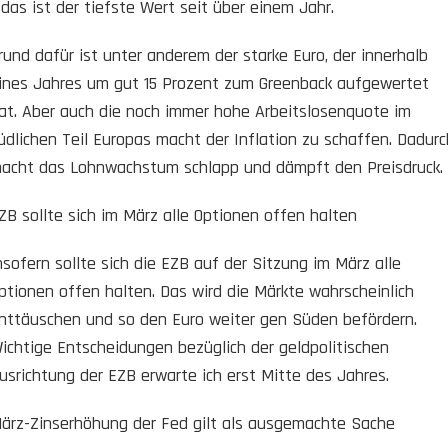
 das ist der tiefste Wert seit über einem Jahr.
rund dafür ist unter anderem der starke Euro, der innerhalb
ines Jahres um gut 15 Prozent zum Greenback aufgewertet
at. Aber auch die noch immer hohe Arbeitslosenquote im
üdlichen Teil Europas macht der Inflation zu schaffen. Dadurc
acht das Lohnwachstum schlapp und dämpft den Preisdruck.
ZB sollte sich im März alle Optionen offen halten
nsofern sollte sich die EZB auf der Sitzung im März alle
ptionen offen halten. Das wird die Märkte wahrscheinlich
nttäuschen und so den Euro weiter gen Süden befördern.
ichtige Entscheidungen bezüglich der geldpolitischen
usrichtung der EZB erwarte ich erst Mitte des Jahres.
ärz-Zinserhöhung der Fed gilt als ausgemachte Sache