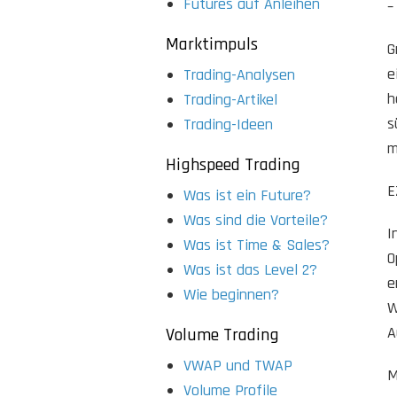
Futures auf Anleihen
–
Marktimpuls
G
e
Trading-Analysen
h
Trading-Artikel
s
Trading-Ideen
m
Highspeed Trading
E
Was ist ein Future?
Was sind die Vorteile?
I
Was ist Time & Sales?
O
Was ist das Level 2?
e
Wie beginnen?
W
A
Volume Trading
VWAP und TWAP
M
Volume Profile