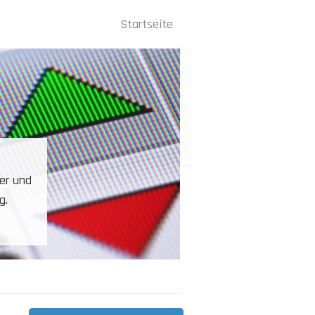
Startseite
Hauptnavigation
er Futures handeln?
Long- als auch Shortpositionen. Ein
indizes, Öl, Gold, Weizen, Zucker usw.
 Gebühren.