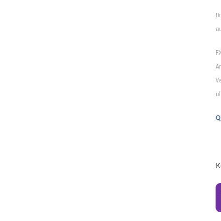
D
a
F
An
Ve
al
Q
K