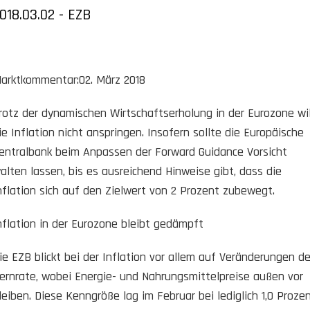
018.03.02 - EZB
arktkommentar:02. März 2018
rotz der dynamischen Wirtschaftserholung in der Eurozone wil
ie Inflation nicht anspringen. Insofern sollte die Europäische
entralbank beim Anpassen der Forward Guidance Vorsicht
alten lassen, bis es ausreichend Hinweise gibt, dass die
nflation sich auf den Zielwert von 2 Prozent zubewegt.
nflation in der Eurozone bleibt gedämpft
ie EZB blickt bei der Inflation vor allem auf Veränderungen de
ernrate, wobei Energie- und Nahrungsmittelpreise außen vor
leiben. Diese Kenngröße lag im Februar bei lediglich 1,0 Proze