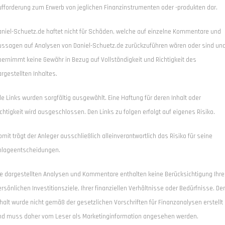
ufforderung zum Erwerb von jeglichen Finanzinstrumenten oder -produkten dar.
aniel-Schuetz.de haftet nicht für Schäden, welche auf einzelne Kommentare und
ussagen auf Analysen von Daniel-Schuetz.de zurückzuführen wären oder sind un
bernimmt keine Gewähr in Bezug auf Vollständigkeit und Richtigkeit des
rgestellten Inhaltes.
le Links wurden sorgfältig ausgewählt. Eine Haftung für deren Inhalt oder
chtigkeit wird ausgeschlossen. Den Links zu folgen erfolgt auf eigenes Risiko.
mit trägt der Anleger ausschließlich alleinverantwortlich das Risiko für seine
nlageentscheidungen.
ie dargestellten Analysen und Kommentare enthalten keine Berücksichtigung Ihre
rsönlichen Investitionsziele, Ihrer finanziellen Verhältnisse oder Bedürfnisse. Der
nhalt wurde nicht gemäß der gesetzlichen Vorschriften für Finanzanalysen erstellt
nd muss daher vom Leser als Marketinginformation angesehen werden.