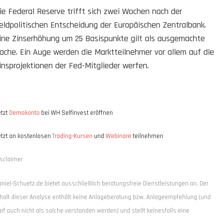
ie Federal Reserve trifft sich zwei Wochen nach der
eldpolitischen Entscheidung der Europäischen Zentralbank.
ine Zinserhöhung um 25 Basispunkte gilt als ausgemachte
ache. Ein Auge werden die Marktteilnehmer vor allem auf die
insprojektionen der Fed-Mitglieder werfen.
etzt
Demokonto
bei WH Selfinvest eröffnen
etzt an kostenlosen
Trading-Kursen
und
Webinare
teilnehmen
isclaimer
aniel-Schuetz.de bietet ausschließlich beratungsfreie Dienstleistungen an. Der
nhalt dieser Analyse enthält keine Anlageberatung bzw. Anlageempfehlung (und
arf auch nicht als solche verstanden werden) und stellt keinesfalls eine