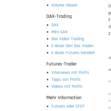
Volume Viewer
D
g
DAX-Trading
E
DAX
S
Mini-DAX
Z
Dax Index-Trading
E-Book: Den Dax traden
E-Book: Futures handeln
J
Futures-Trader
J
Interviews mit Profis
Tipps von Profis
D
Videos mit Profis
D
Mehr Information
I
Futures oder CFD?
d