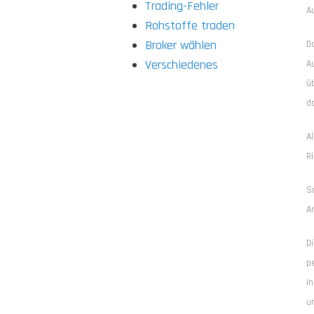
Trading-Fehler
A
Rohstoffe traden
Broker wählen
D
Verschiedenes
A
ü
da
Al
Ri
So
A
D
pe
I
u