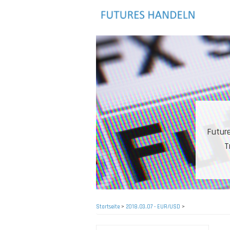
Direkt
zum
Inhalt
Markt
sten für aktive Anleger und
trakte sind vielzählig.
Startseite
>
2018.03.07 - EUR/USD
>
Pfadnavigation