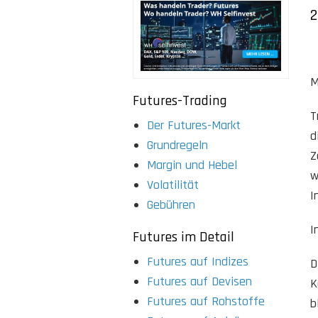
2
M
Futures-Trading
T
Der Futures-Markt
d
Grundregeln
Z
Margin und Hebel
w
Volatilität
I
Gebühren
I
Futures im Detail
Futures auf Indizes
D
Futures auf Devisen
K
Futures auf Rohstoffe
b