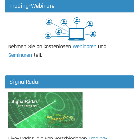
Trading-Webinare
Nehmen Sie an kostenlosen
Webinaren
und
Seminaren
teil.
SignalRadar
Live-Trades, die von verschiedenen
Trading-